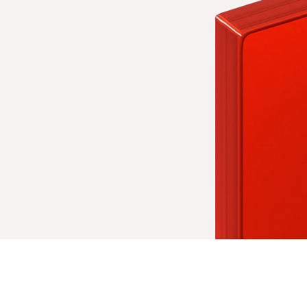
e
a
s
m
a
i
s
m
a
c
r
í
l
i
c
o