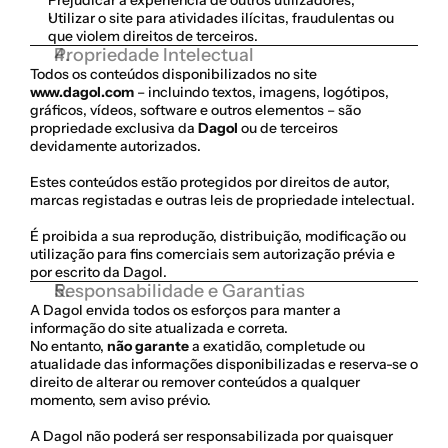
Prejudicar a experiência de outros utilizadores,
Utilizar o site para atividades ilícitas, fraudulentas ou 
que violem direitos de terceiros.
Propriedade Intelectual
Todos os conteúdos disponibilizados no site 
www.dagol.com
 – incluindo textos, imagens, logótipos, 
gráficos, vídeos, software e outros elementos – são 
propriedade exclusiva da 
Dagol
 ou de terceiros 
devidamente autorizados.
Estes conteúdos estão protegidos por direitos de autor, 
marcas registadas e outras leis de propriedade intelectual.
É proibida a sua reprodução, distribuição, modificação ou 
utilização para fins comerciais sem autorização prévia e 
por escrito da Dagol.
Responsabilidade e Garantias
A Dagol envida todos os esforços para manter a 
informação do site atualizada e correta.
No entanto, 
não garante
 a exatidão, completude ou 
atualidade das informações disponibilizadas e reserva-se o 
direito de alterar ou remover conteúdos a qualquer 
momento, sem aviso prévio.
A Dagol não poderá ser responsabilizada por quaisquer 